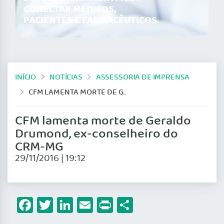
CONECTAR MÉDICOS,
PACIENTES E FARMACÊUTICOS.
INÍCIO
NOTÍCIAS
ASSESSORIA DE IMPRENSA
CFM LAMENTA MORTE DE GERALDO DRUMOND, EX-CONSELHEIRO DO CRM-MG
CFM lamenta morte de Geraldo
Drumond, ex-conselheiro do
CRM-MG
29/11/2016 | 19:12
Facebook
Twitter
LinkedIn
Email
Print
Share