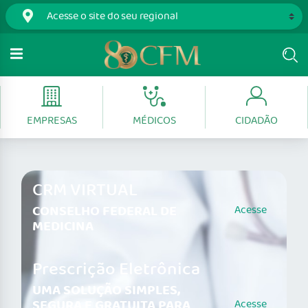
EMPRESAS
MÉDICOS
CIDADÃO
CRM VIRTUAL
CONSELHO FEDERAL DE
Acesse
MEDICINA
Prescrição Eletrônica
UMA SOLUÇÃO SIMPLES,
SEGURA E GRATUITA PARA
Acesse