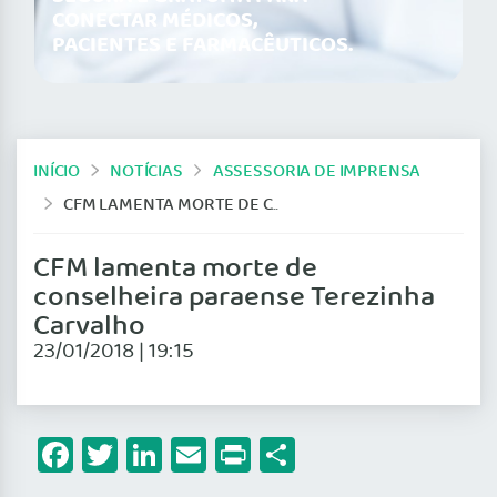
CONECTAR MÉDICOS,
PACIENTES E FARMACÊUTICOS.
INÍCIO
NOTÍCIAS
ASSESSORIA DE IMPRENSA
CFM LAMENTA MORTE DE CONSELHEIRA PARAENSE TEREZINHA CARVALHO
CFM lamenta morte de
conselheira paraense Terezinha
Carvalho
23/01/2018 | 19:15
Facebook
Twitter
LinkedIn
Email
Print
Share