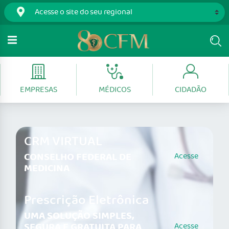
EMPRESAS
MÉDICOS
CIDADÃO
CRM VIRTUAL
CONSELHO FEDERAL DE
Acesse
MEDICINA
Prescrição Eletrônica
UMA SOLUÇÃO SIMPLES,
SEGURA E GRATUITA PARA
Acesse