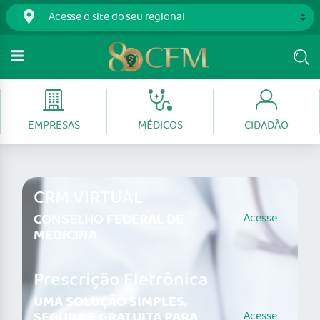
EMPRESAS
MÉDICOS
CIDADÃO
CRM VIRTUAL
CONSELHO FEDERAL DE
Acesse
MEDICINA
Prescrição Eletrônica
UMA SOLUÇÃO SIMPLES,
SEGURA E GRATUITA PARA
Acesse