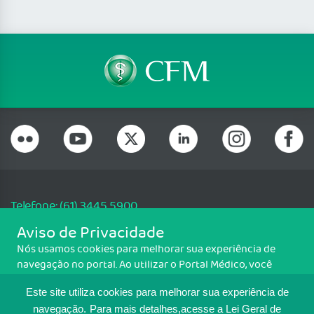
Telefone: (61) 3445 5900
Email: cfm@portalmedico.org.br
Aviso de Privacidade
SGAS 616, Conjunto D, Lote 115, L2 Sul, Brasília/DF - CEP: 70200-760 -
Nós usamos cookies para melhorar sua experiência de
CNPJ: 33.583.550/0001-30
navegação no portal. Ao utilizar o Portal Médico, você
Copyright CFM. Todos os direitos reservados.
concorda com a política de monitoramento de cookies.
Este site utiliza cookies para melhorar sua experiência de
Para ter mais informações sobre como isso é feito, acesse
MAPA DO SITE
Política de cookies
. Se você concorda, clique em ACEITO.
navegação.
Para mais detalhes,acesse a Lei Geral de