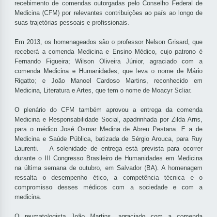
recebimento de comendas outorgadas pelo Conselho Federal de
Medicina (CFM) por relevantes contribuições ao país ao longo de
suas trajetórias pessoais e profissionais.
Em 2013, os homenageados são o professor Nelson Grisard, que
receberá a comenda Medicina e Ensino Médico, cujo patrono é
Fernando Figueira; Wilson Oliveira Júnior, agraciado com a
comenda Medicina e Humanidades, que leva o nome de Mário
Rigatto; e João Manoel Cardoso Martins, reconhecido em
Medicina, Literatura e Artes, que tem o nome de Moacyr Scliar.
O plenário do CFM também aprovou a entrega da comenda
Medicina e Responsabilidade Social, apadrinhada por Zilda Arns,
para o médico José Osmar Medina de Abreu Pestana. E a de
Medicina e Saúde Pública, batizada de Sérgio Arouca, para Ruy
Laurenti. A solenidade de entrega está prevista para ocorrer
durante o III Congresso Brasileiro de Humanidades em Medicina
na última semana de outubro, em Salvador (BA). A homenagem
ressalta o desempenho ético, a competência técnica e o
compromisso desses médicos com a sociedade e com a
medicina.
O reumatologista João Martins, agraciado com a comenda