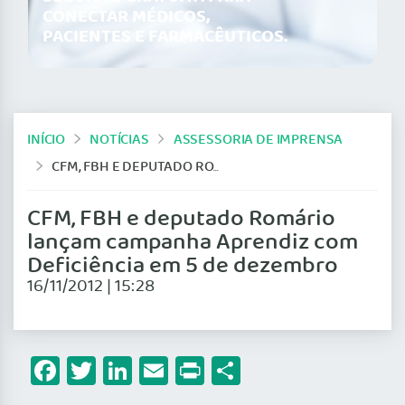
CONECTAR MÉDICOS,
PACIENTES E FARMACÊUTICOS.
INÍCIO
NOTÍCIAS
ASSESSORIA DE IMPRENSA
CFM, FBH E DEPUTADO ROMÁRIO LANÇAM CAMPANHA APRENDIZ COM DEFICIÊNCIA EM 5 DE DEZEMBRO
CFM, FBH e deputado Romário
lançam campanha Aprendiz com
Deficiência em 5 de dezembro
16/11/2012 | 15:28
Facebook
Twitter
LinkedIn
Email
Print
Share