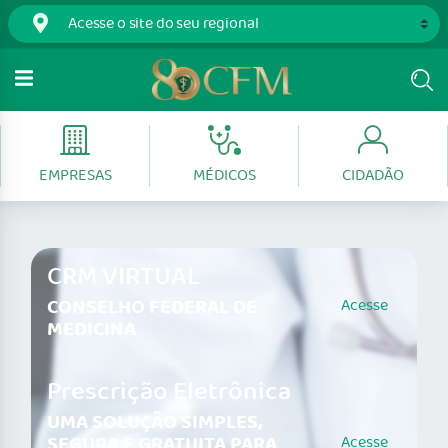
EMPRESAS
MÉDICOS
CIDADÃO
CRM VIRTUAL
CONSELHO FEDERAL DE
Acesse
MEDICINA
Prescrição Eletrônica
UMA SOLUÇÃO SIMPLES,
SEGURA E GRATUITA PARA
Acesse