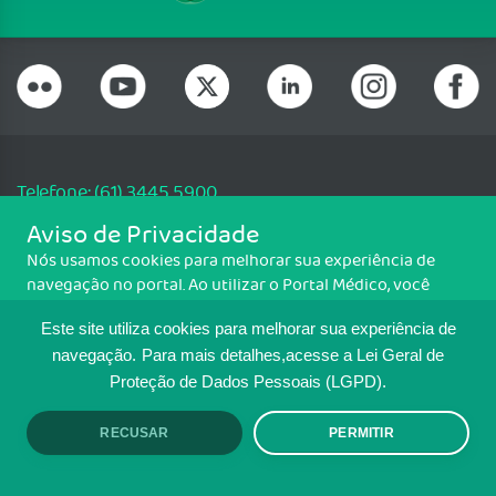
Telefone: (61) 3445 5900
Email: cfm@portalmedico.org.br
Aviso de Privacidade
SGAS 616, Conjunto D, Lote 115, L2 Sul, Brasília/DF - CEP: 70200-760 -
Nós usamos cookies para melhorar sua experiência de
CNPJ: 33.583.550/0001-30
navegação no portal. Ao utilizar o Portal Médico, você
Copyright CFM. Todos os direitos reservados.
concorda com a política de monitoramento de cookies.
Este site utiliza cookies para melhorar sua experiência de
Para ter mais informações sobre como isso é feito, acesse
MAPA DO SITE
Política de cookies
. Se você concorda, clique em ACEITO.
navegação.
Para mais detalhes,acesse a Lei Geral de
Proteção de Dados Pessoais (LGPD).
TRANSPARÊNCIA E PRESTAÇÃO DE
CONTAS
RECUSAR
PERMITIR
ACEITO