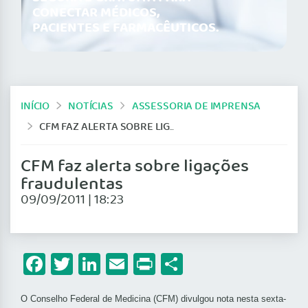
CONECTAR MÉDICOS,
PACIENTES E FARMACÊUTICOS.
INÍCIO
NOTÍCIAS
ASSESSORIA DE IMPRENSA
CFM FAZ ALERTA SOBRE LIGAÇÕES FRAUDULENTAS
CFM faz alerta sobre ligações
fraudulentas
09/09/2011 | 18:23
Facebook
Twitter
LinkedIn
Email
Print
Share
O Conselho Federal de Medicina (CFM) divulgou nota nesta sexta-