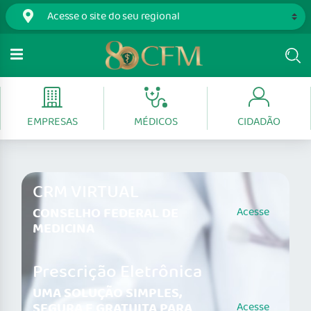
EMPRESAS
MÉDICOS
CIDADÃO
CRM VIRTUAL
CONSELHO FEDERAL DE
Acesse
MEDICINA
Prescrição Eletrônica
UMA SOLUÇÃO SIMPLES,
SEGURA E GRATUITA PARA
Acesse