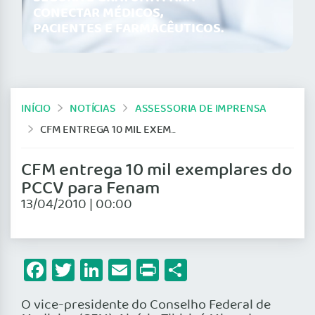
CONECTAR MÉDICOS,
PACIENTES E FARMACÊUTICOS.
INÍCIO
NOTÍCIAS
ASSESSORIA DE IMPRENSA
CFM ENTREGA 10 MIL EXEMPLARES DO PCCV PARA FENAM
CFM entrega 10 mil exemplares do
PCCV para Fenam
13/04/2010 | 00:00
Facebook
Twitter
LinkedIn
Email
Print
Share
O vice-presidente do Conselho Federal de