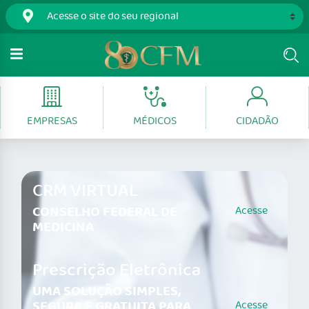
EMPRESAS
MÉDICOS
CIDADÃO
CRM VIRTUAL
CONSELHO FEDERAL DE
Acesse
MEDICINA
Prescrição Eletrônica
UMA SOLUÇÃO SIMPLES,
SEGURA E GRATUITA PARA
Acesse