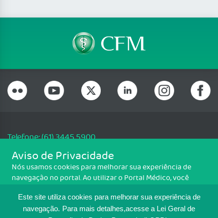
Telefone: (61) 3445 5900
Email: cfm@portalmedico.org.br
Aviso de Privacidade
SGAS 616, Conjunto D, Lote 115, L2 Sul, Brasília/DF - CEP: 70200-760 -
Nós usamos cookies para melhorar sua experiência de
CNPJ: 33.583.550/0001-30
navegação no portal. Ao utilizar o Portal Médico, você
Copyright CFM. Todos os direitos reservados.
concorda com a política de monitoramento de cookies.
Este site utiliza cookies para melhorar sua experiência de
Para ter mais informações sobre como isso é feito, acesse
MAPA DO SITE
Política de cookies
. Se você concorda, clique em ACEITO.
navegação.
Para mais detalhes,acesse a Lei Geral de