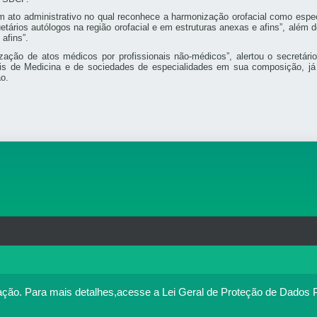
ato administrativo no qual reconhece a harmonização orofacial como especi
etários autólogos na região orofacial e em estruturas anexas e afins”, além 
 afins”.
lização de atos médicos por profissionais não-médicos”, alertou o secret
de Medicina e de sociedades de especialidades em sua composição, já es
o.
rg.br
MAPA DO SITE
T
: 33.583.550/0001-30
o no portal. Ao utilizar o Portal Médico, você concorda com a p
ação.
Para mais detalhes,acesse a Lei Geral de Proteção de Dados 
Política de cookies
cesse
. Se você concorda, clique em ACEITO.