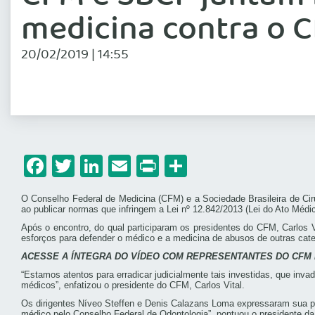
medicina contra o 
20/02/2019 | 14:55
Facebook
Twitter
LinkedIn
Email
Print
Share
O Conselho Federal de Medicina (CFM) e a Sociedade Brasileira de Cir
ao publicar normas que infringem a Lei nº 12.842/2013 (Lei do Ato Médi
Após o encontro, do qual participaram os presidentes do CFM, Carlos 
esforços para defender o médico e a medicina de abusos de outras categ
ACESSE A ÍNTEGRA DO VÍDEO COM REPRESENTANTES DO CFM 
“Estamos atentos para erradicar judicialmente tais investidas, que inv
médicos”, enfatizou o presidente do CFM, Carlos Vital.
Os dirigentes Níveo Steffen e Denis Calazans Loma expressaram sua pe
médico pelo Conselho Federal de Odontologia”, pontuou o presidente d