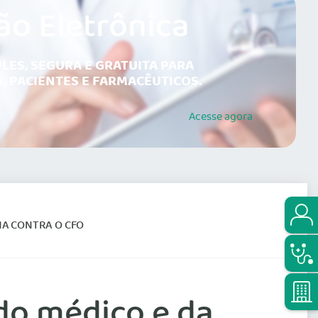
ão Eletrônica
LES, SEGURA E GRATUITA PARA
, PACIENTES E FARMACÊUTICOS.
Acesse
agora
NA CONTRA O CFO
do médico e da