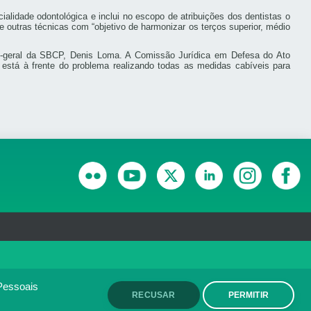
alidade odontológica e inclui no escopo de atribuições dos dentistas o
de outras técnicas com “objetivo de harmonizar os terços superior, médio
ário-geral da SBCP, Denis Loma. A Comissão Jurídica em Defesa do Ato
tá à frente do problema realizando todas as medidas cabíveis para
RANSPARÊNCIA E PRESTAÇÃO DE CONTAS
olítica de monitoramento de
ACEITO
Pessoais
RECUSAR
PERMITIR