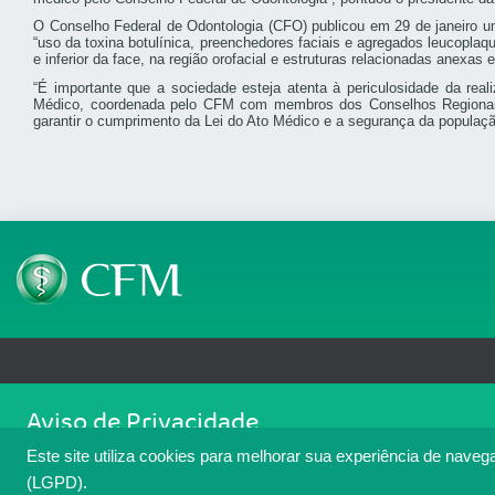
O Conselho Federal de Odontologia (CFO) publicou em 29 de janeiro um 
“uso da toxina botulínica, preenchedores faciais e agregados leucoplaqu
e inferior da face, na região orofacial e estruturas relacionadas anexas e
“É importante que a sociedade esteja atenta à periculosidade da rea
Médico, coordenada pelo CFM com membros dos Conselhos Regionais 
garantir o cumprimento da Lei do Ato Médico e a segurança da populaçã
Telefone: (61) 3445 5900
Email: cfm@portalmedico.o
Aviso de Privacidade
SGAS 616, Conjunto D, Lote 115, L2 Sul, Brasília/DF - CEP: 70200-760 - CNPJ
Nós usamos cookies para melhorar sua experiência de navegaçã
Copyright 2026 CFM. Todos os direitos reservados.
Este site utiliza cookies para melhorar sua experiência de naveg
cookies. Para ter mais informações sobre como isso é feito, a
(LGPD).