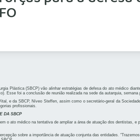
CFO
urgia Plástica (SBCP) vão alinhar estratégias de defesa do ato médico dia
co). Esse foi a conclusão de reunião realizada na sede da autarquia, semana
Vital, e da SBCP, Níveo Steffen, assim como o secretário-geral da Socieda
orias profissionais.
E DA SBCP
adem o ato médico na tentativa de ampliar a área de atuação dos dentistas, e 
rcepção sobre a importância de atuação conjunta das entidades. “Trazemos
a SBCP.