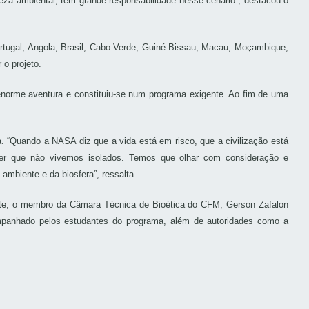
ueza ambiental, tem grande responsabilidade nesse cenário”, destacou o
Portugal, Angola, Brasil, Cabo Verde, Guiné-Bissau, Macau, Moçambique,
o projeto.
norme aventura e constituiu-se num programa exigente. Ao fim de uma
. “Quando a NASA diz que a vida está em risco, que a civilização está
ceber que não vivemos isolados. Temos que olhar com consideração e
ambiente e da biosfera”, ressalta.
ante; o membro da Câmara Técnica de Bioética do CFM, Gerson Zafalon
ompanhado pelos estudantes do programa, além de autoridades como a