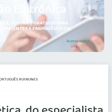
ão Eletrônica
LES, SEGURA E GRATUITA PARA
, PACIENTES E FARMACÊUTICOS.
Acesse
agora
PORTUGUÊS RUI NUNES
ica, do especialista