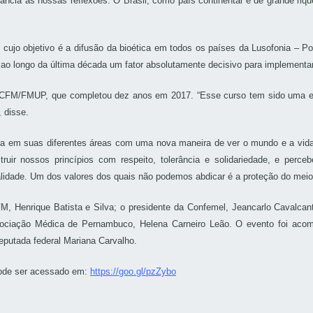
rtância às nossas reflexões. O Brasil, como país continental e de grande riq
 cujo objetivo é a difusão da bioética em todos os países da Lusofonia – 
o longo da última década um fator absolutamente decisivo para implementar 
ca CFM/FMUP, que completou dez anos em 2017. “Esse curso tem sido uma e
 disse.
na em suas diferentes áreas com uma nova maneira de ver o mundo e a vida
uir nossos princípios com respeito, tolerância e solidariedade, e per
alidade. Um dos valores dos quais não podemos abdicar é a proteção do meio 
M, Henrique Batista e Silva; o presidente da Confemel, Jeancarlo Cavalc
ssociação Médica de Pernambuco, Helena Carneiro Leão. O evento foi ac
putada federal Mariana Carvalho.
 pode ser acessado em:
https://goo.gl/pzZybo