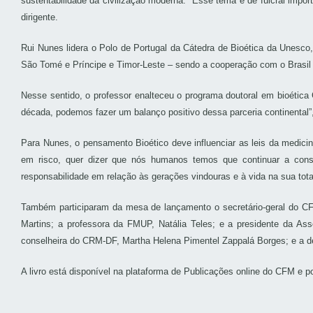
sustentabilidade da civilização moderna. “Esse tema é de fulcral impo
dirigente.
Rui Nunes lidera o Polo de Portugal da Cátedra de Bioética da Unesco,
São Tomé e Príncipe e Timor-Leste – sendo a cooperação com o Brasil a
Nesse sentido, o professor enalteceu o programa doutoral em bioéti
década, podemos fazer um balanço positivo dessa parceria continental”,
Para Nunes, o pensamento Bioético deve influenciar as leis da medici
em risco, quer dizer que nós humanos temos que continuar a constr
responsabilidade em relação às gerações vindouras e à vida na sua tot
Também participaram da mesa de lançamento o secretário-geral do CF
Martins; a professora da FMUP, Natália Teles; e a presidente da A
conselheira do CRM-DF, Martha Helena Pimentel Zappalá Borges; e a de
A livro está disponível na plataforma de Publicações online do CFM e