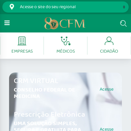
EMPRESAS
MÉDICOS
CIDADÃO
CRM VIRTUAL
CONSELHO FEDERAL DE
Acesse
MEDICINA
Prescrição Eletrônica
UMA SOLUÇÃO SIMPLES,
SEGURA E GRATUITA PARA
Acesse