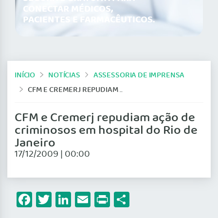
CONECTAR MÉDICOS,
PACIENTES E FARMACÊUTICOS.
INÍCIO
NOTÍCIAS
ASSESSORIA DE IMPRENSA
CFM E CREMERJ REPUDIAM AÇÃO DE CRIMINOSOS EM HOSPITAL DO RIO DE JANEIRO
CFM e Cremerj repudiam ação de
criminosos em hospital do Rio de
Janeiro
17/12/2009 | 00:00
Facebook
Twitter
LinkedIn
Email
Print
Share