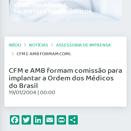
CONECTAR MÉDICOS,
PACIENTES E FARMACÊUTICOS.
INÍCIO
NOTÍCIAS
ASSESSORIA DE IMPRENSA
CFM E AMB FORMAM COMISSÃO PARA IMPLANTAR A ORDEM DOS MÉDICOS DO BRASIL
CFM e AMB formam comissão para
implantar a Ordem dos Médicos
do Brasil
19/01/2004 | 00:00
Facebook
Twitter
LinkedIn
Email
Print
Share