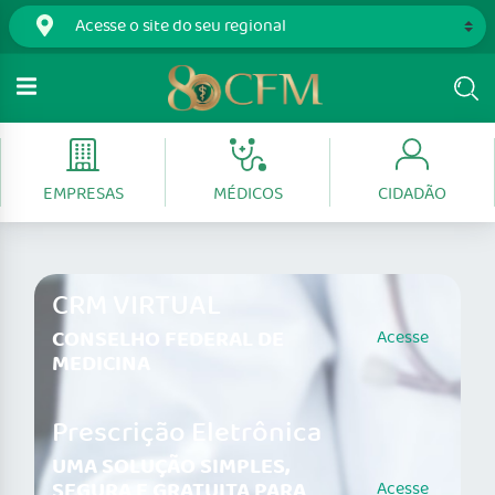
EMPRESAS
MÉDICOS
CIDADÃO
CRM VIRTUAL
CONSELHO FEDERAL DE
Acesse
MEDICINA
Prescrição Eletrônica
UMA SOLUÇÃO SIMPLES,
SEGURA E GRATUITA PARA
Acesse