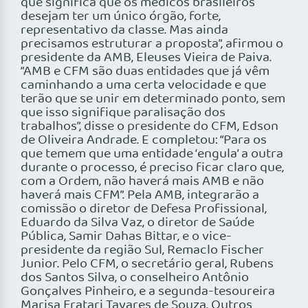
que significa que os médicos brasileiros
desejam ter um único órgão, forte,
representativo da classe. Mas ainda
precisamos estruturar a proposta”, afirmou o
presidente da AMB, Eleuses Vieira de Paiva.
“AMB e CFM são duas entidades que já vêm
caminhando a uma certa velocidade e que
terão que se unir em determinado ponto, sem
que isso signifique paralisação dos
trabalhos”, disse o presidente do CFM, Edson
de Oliveira Andrade. E completou: “Para os
que temem que uma entidade ‘engula’ a outra
durante o processo, é preciso ficar claro que,
com a Ordem, não haverá mais AMB e não
haverá mais CFM”. Pela AMB, integrarão a
comissão o diretor de Defesa Profissional,
Eduardo da Silva Vaz, o diretor de Saúde
Pública, Samir Dahas Bittar, e o vice-
presidente da região Sul, Remaclo Fischer
Junior. Pelo CFM, o secretário geral, Rubens
dos Santos Silva, o conselheiro Antônio
Gonçalves Pinheiro, e a segunda-tesoureira
Marisa Fratari Tavares de Souza. Outros