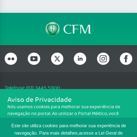
Telefone: (61) 3445 5900
Email: cfm@portalmedico.org.br
Aviso de Privacidade
SGAS 616, Conjunto D, Lote 115, L2 Sul, Brasília/DF - CEP: 70200-760 -
Nós usamos cookies para melhorar sua experiência de
CNPJ: 33.583.550/0001-30
navegação no portal. Ao utilizar o Portal Médico, você
Copyright CFM. Todos os direitos reservados.
concorda com a política de monitoramento de cookies.
Este site utiliza cookies para melhorar sua experiência de
Para ter mais informações sobre como isso é feito, acesse
MAPA DO SITE
Política de cookies
. Se você concorda, clique em ACEITO.
navegação.
Para mais detalhes,acesse a Lei Geral de