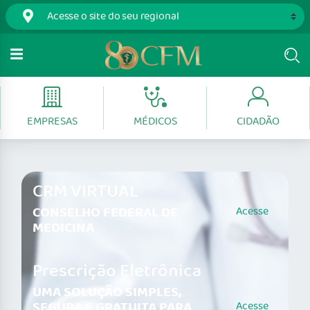
EMPRESAS
MÉDICOS
CIDADÃO
CRM VIRTUAL
CONSELHO FEDERAL DE
Acesse
MEDICINA
Prescrição Eletrônica
UMA SOLUÇÃO SIMPLES,
SEGURA E GRATUITA PARA
Acesse