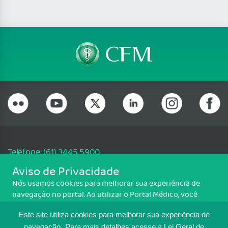
Telefone: (61) 3445 5900
Email: cfm@portalmedico.org.br
Aviso de Privacidade
SGAS 616, Conjunto D, Lote 115, L2 Sul, Brasília/DF - CEP: 70200-760 -
Nós usamos cookies para melhorar sua experiência de
CNPJ: 33.583.550/0001-30
navegação no portal. Ao utilizar o Portal Médico, você
Copyright CFM. Todos os direitos reservados.
concorda com a política de monitoramento de cookies.
Este site utiliza cookies para melhorar sua experiência de
Para ter mais informações sobre como isso é feito, acesse
navegação.
Para mais detalhes,acesse a Lei Geral de