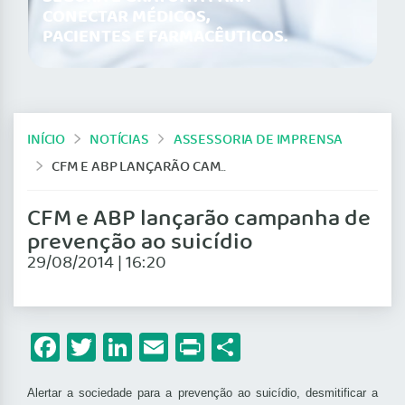
CONECTAR MÉDICOS,
PACIENTES E FARMACÊUTICOS.
INÍCIO
NOTÍCIAS
ASSESSORIA DE IMPRENSA
CFM E ABP LANÇARÃO CAMPANHA DE PREVENÇÃO AO SUICÍDIO
CFM e ABP lançarão campanha de
prevenção ao suicídio
29/08/2014 | 16:20
Facebook
Twitter
LinkedIn
Email
Print
Share
Alertar a sociedade para a prevenção ao suicídio, desmitificar a