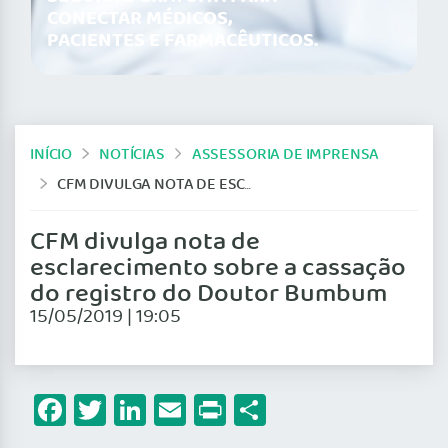
CONECTAR MÉDICOS,
PACIENTES E FARMACÊUTICOS.
INÍCIO
NOTÍCIAS
ASSESSORIA DE IMPRENSA
CFM DIVULGA NOTA DE ESCLARECIMENTO SOBRE A CASSAÇÃO DO REGISTRO DO DOUTOR BUMBUM
CFM divulga nota de
esclarecimento sobre a cassação
do registro do Doutor Bumbum
15/05/2019 | 19:05
Facebook
Twitter
LinkedIn
Email
Print
Share