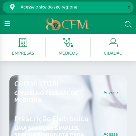
EMPRESAS
MÉDICOS
CIDADÃO
CRM VIRTUAL
CONSELHO FEDERAL DE
Acesse
MEDICINA
Prescrição Eletrônica
UMA SOLUÇÃO SIMPLES,
SEGURA E GRATUITA PARA
Acesse