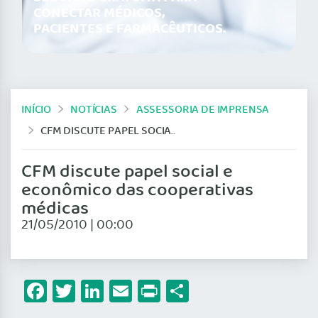
CONECTAR MÉDICOS,
PACIENTES E FARMACÊUTICOS.
INÍCIO
NOTÍCIAS
ASSESSORIA DE IMPRENSA
CFM DISCUTE PAPEL SOCIAL E ECONÔMICO DAS COOPERATIVAS MÉDICAS
CFM discute papel social e
econômico das cooperativas
médicas
21/05/2010 | 00:00
Facebook
Twitter
LinkedIn
Email
Print
Share