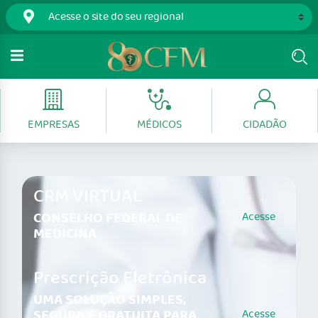
EMPRESAS
MÉDICOS
CIDADÃO
CRM VIRTUAL
CONSELHO FEDERAL DE
Acesse
MEDICINA
Prescrição Eletrônica
UMA SOLUÇÃO SIMPLES,
SEGURA E GRATUITA PARA
Acesse