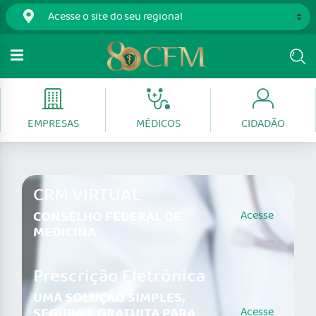
EMPRESAS
MÉDICOS
CIDADÃO
CRM VIRTUAL
CONSELHO FEDERAL DE
Acesse
MEDICINA
Prescrição Eletrônica
UMA SOLUÇÃO SIMPLES,
SEGURA E GRATUITA PARA
Acesse