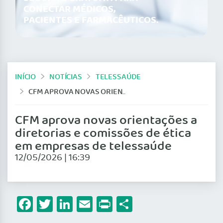
CONECTAR MÉDICOS,
PACIENTES E FARMACÊUTICOS.
INÍCIO
NOTÍCIAS
TELESSAÚDE
CFM APROVA NOVAS ORIENTAÇÕES A DIRETORIAS E COMISSÕES DE ÉTICA EM EMPRESAS DE TELESSAÚDE
CFM aprova novas orientações a
diretorias e comissões de ética
em empresas de telessaúde
12/05/2026 | 16:39
Facebook
Twitter
LinkedIn
Email
Print
Share