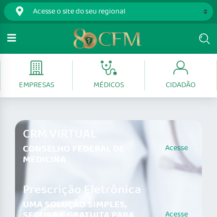
EMPRESAS
MÉDICOS
CIDADÃO
CRM VIRTUAL
CONSELHO FEDERAL DE
Acesse
MEDICINA
Prescrição Eletrônica
UMA SOLUÇÃO SIMPLES,
SEGURA E GRATUITA PARA
Acesse