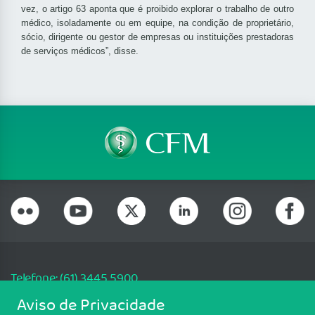
vez, o artigo 63 aponta que é proibido explorar o trabalho de outro
médico, isoladamente ou em equipe, na condição de proprietário,
sócio, dirigente ou gestor de empresas ou instituições prestadoras
de serviços médicos”, disse.
Telefone: (61) 3445 5900
Email: cfm@portalmedico.org.br
Aviso de Privacidade
SGAS 616, Conjunto D, Lote 115, L2 Sul, Brasília/DF - CEP: 70200-760 -