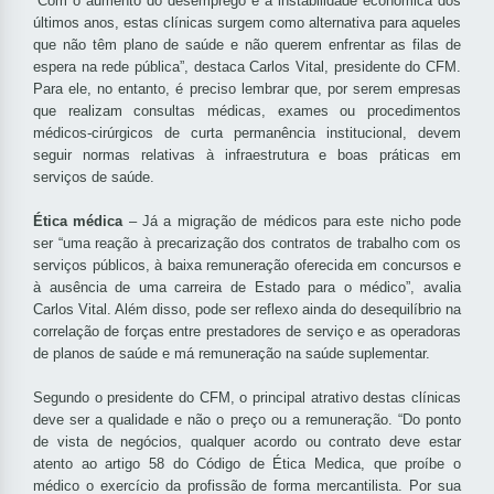
“Com o aumento do desemprego e a instabilidade econômica dos
últimos anos, estas clínicas surgem como alternativa para aqueles
que não têm plano de saúde e não querem enfrentar as filas de
espera na rede pública”, destaca Carlos Vital, presidente do CFM.
Para ele, no entanto, é preciso lembrar que, por serem empresas
que realizam consultas médicas, exames ou procedimentos
médicos-cirúrgicos de curta permanência institucional, devem
seguir normas relativas à infraestrutura e boas práticas em
serviços de saúde.
Ética médica
– Já a migração de médicos para este nicho pode
ser “uma reação à precarização dos contratos de trabalho com os
serviços públicos, à baixa remuneração oferecida em concursos e
à ausência de uma carreira de Estado para o médico”, avalia
Carlos Vital. Além disso, pode ser reflexo ainda do desequilíbrio na
correlação de forças entre prestadores de serviço e as operadoras
de planos de saúde e má remuneração na saúde suplementar.
Segundo o presidente do CFM, o principal atrativo destas clínicas
deve ser a qualidade e não o preço ou a remuneração. “Do ponto
de vista de negócios, qualquer acordo ou contrato deve estar
atento ao artigo 58 do Código de Ética Medica, que proíbe o
médico o exercício da profissão de forma mercantilista. Por sua