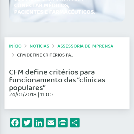
CONECTAR MÉDICOS,
PACIENTES E FARMACÊUTICOS.
INÍCIO
NOTÍCIAS
ASSESSORIA DE IMPRENSA
CFM DEFINE CRITÉRIOS PARA FUNCIONAMENTO DAS “CLÍNICAS POPULARES”
CFM define critérios para
funcionamento das “clínicas
populares”
24/01/2018 | 11:00
Facebook
Twitter
LinkedIn
Email
Print
Share