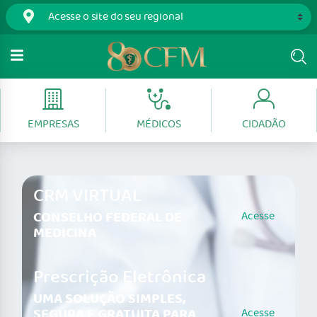
EMPRESAS
MÉDICOS
CIDADÃO
CRM VIRTUAL
CONSELHO FEDERAL DE
Acesse
MEDICINA
Prescrição Eletrônica
UMA SOLUÇÃO SIMPLES,
SEGURA E GRATUITA PARA
Acesse