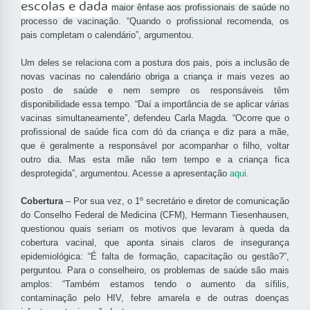
escolas e dada
maior ênfase aos profissionais de saúde no
processo de vacinação. “Quando o profissional recomenda, os
pais completam o calendário”, argumentou.
Um deles se relaciona com a postura dos pais, pois a inclusão de
novas vacinas no calendário obriga a criança ir mais vezes ao
posto de saúde e nem sempre os responsáveis têm
disponibilidade essa tempo. “Daí a importância de se aplicar várias
vacinas simultaneamente”, defendeu Carla Magda. “Ocorre que o
profissional de saúde fica com dó da criança e diz para a mãe,
que é geralmente a responsável por acompanhar o filho, voltar
outro dia. Mas esta mãe não tem tempo e a criança fica
desprotegida”, argumentou. Acesse a apresentação
aqui.
Cobertura
– Por sua vez, o 1
º secretário e diretor de comunicação
do Conselho Federal de Medicina (CFM), Hermann Tiesenhausen,
questionou quais seriam os motivos que levaram à queda da
cobertura vacinal, que aponta sinais claros de insegurança
epidemiológica: “É falta de formação, capacitação ou gestão?”,
perguntou. Para o conselheiro, os problemas de saúde são mais
amplos: “Também estamos tendo o aumento da sífilis,
contaminação pelo HIV, febre amarela e de outras doenças