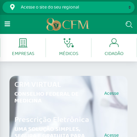
EMPRESAS
MÉDICOS
CIDADÃO
CRM VIRTUAL
CONSELHO FEDERAL DE
Acesse
MEDICINA
Prescrição Eletrônica
UMA SOLUÇÃO SIMPLES,
SEGURA E GRATUITA PARA
Acesse