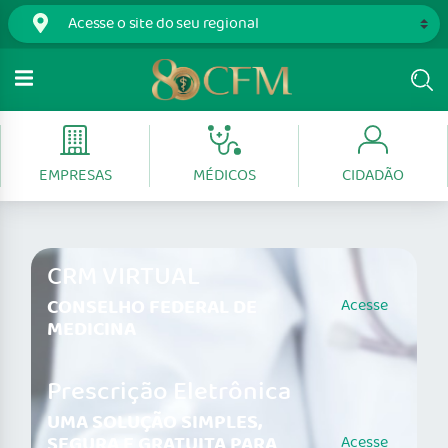
EMPRESAS
MÉDICOS
CIDADÃO
CRM VIRTUAL
CONSELHO FEDERAL DE
Acesse
MEDICINA
Prescrição Eletrônica
UMA SOLUÇÃO SIMPLES,
SEGURA E GRATUITA PARA
Acesse