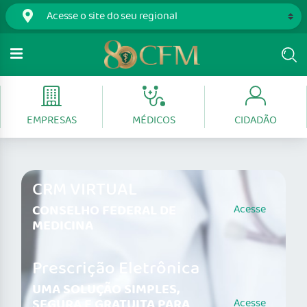
EMPRESAS
MÉDICOS
CIDADÃO
CRM VIRTUAL
CONSELHO FEDERAL DE
Acesse
MEDICINA
Prescrição Eletrônica
UMA SOLUÇÃO SIMPLES,
SEGURA E GRATUITA PARA
Acesse