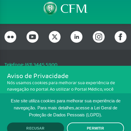
Telefone: (61) 3445 5900
Email: cfm@portalmedico.org.br
Aviso de Privacidade
SGAS 616, Conjunto D, Lote 115, L2 Sul, Brasília/DF - CEP: 70200-760 -
Nós usamos cookies para melhorar sua experiência de
CNPJ: 33.583.550/0001-30
navegação no portal. Ao utilizar o Portal Médico, você
Copyright CFM. Todos os direitos reservados.
concorda com a política de monitoramento de cookies.
Este site utiliza cookies para melhorar sua experiência de
Para ter mais informações sobre como isso é feito, acesse
MAPA DO SITE
Política de cookies
. Se você concorda, clique em ACEITO.
navegação.
Para mais detalhes,acesse a Lei Geral de
Proteção de Dados Pessoais (LGPD).
TRANSPARÊNCIA E PRESTAÇÃO DE
CONTAS
RECUSAR
PERMITIR