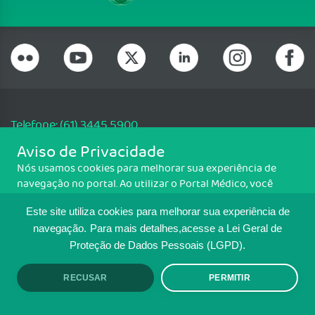
Telefone: (61) 3445 5900
Email: cfm@portalmedico.org.br
Aviso de Privacidade
SGAS 616, Conjunto D, Lote 115, L2 Sul, Brasília/DF - CEP: 70200-760 -
Nós usamos cookies para melhorar sua experiência de
CNPJ: 33.583.550/0001-30
navegação no portal. Ao utilizar o Portal Médico, você
Copyright CFM. Todos os direitos reservados.
concorda com a política de monitoramento de cookies.
Este site utiliza cookies para melhorar sua experiência de
Para ter mais informações sobre como isso é feito, acesse
MAPA DO SITE
Política de cookies
. Se você concorda, clique em ACEITO.
navegação.
Para mais detalhes,acesse a Lei Geral de
Proteção de Dados Pessoais (LGPD).
TRANSPARÊNCIA E PRESTAÇÃO DE
CONTAS
RECUSAR
PERMITIR
ACEITO