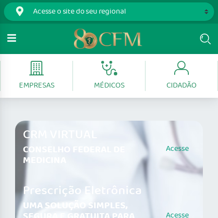
EMPRESAS
MÉDICOS
CIDADÃO
CRM VIRTUAL
CONSELHO FEDERAL DE
Acesse
MEDICINA
Prescrição Eletrônica
UMA SOLUÇÃO SIMPLES,
SEGURA E GRATUITA PARA
Acesse