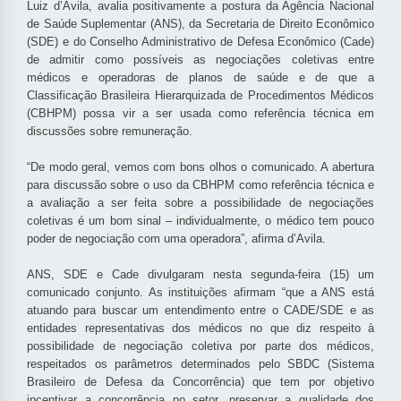
Luiz d’Avila, avalia positivamente a postura da Agência Nacional
de Saúde Suplementar (ANS), da Secretaria de Direito Econômico
(SDE) e do Conselho Administrativo de Defesa Econômico (Cade)
de admitir como possíveis as negociações coletivas entre
médicos e operadoras de planos de saúde e de que a
Classificação Brasileira Hierarquizada de Procedimentos Médicos
(CBHPM) possa vir a ser usada como referência técnica em
discussões sobre remuneração.
“De modo geral, vemos com bons olhos o comunicado. A abertura
para discussão sobre o uso da CBHPM como referência técnica e
a avaliação a ser feita sobre a possibilidade de negociações
coletivas é um bom sinal – individualmente, o médico tem pouco
poder de negociação com uma operadora”, afirma d’Avila.
ANS, SDE e Cade divulgaram nesta segunda-feira (15) um
comunicado conjunto. As instituições afirmam “que a ANS está
atuando para buscar um entendimento entre o CADE/SDE e as
entidades representativas dos médicos no que diz respeito à
possibilidade de negociação coletiva por parte dos médicos,
respeitados os parâmetros determinados pelo SBDC (Sistema
Brasileiro de Defesa da Concorrência) que tem por objetivo
incentivar a concorrência no setor, preservar a qualidade dos