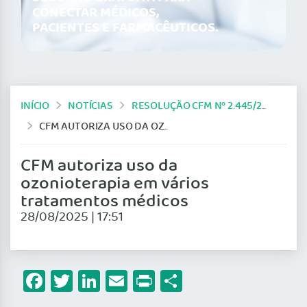
CONECTAR MÉDICOS,
PACIENTES E FARMACÊUTICOS.
INÍCIO
NOTÍCIAS
RESOLUÇÃO CFM Nº 2.445/2025
CFM AUTORIZA USO DA OZONIOTERAPIA EM VÁRIOS TRATAMENTOS MÉDICOS
CFM autoriza uso da
ozonioterapia em vários
tratamentos médicos
28/08/2025 | 17:51
Facebook
Twitter
LinkedIn
Email
Print
Share