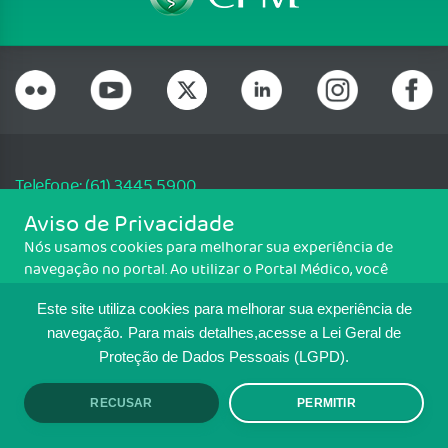
Telefone: (61) 3445 5900
Email: cfm@portalmedico.org.br
Aviso de Privacidade
SGAS 616, Conjunto D, Lote 115, L2 Sul, Brasília/DF - CEP: 70200-760 -
Nós usamos cookies para melhorar sua experiência de
CNPJ: 33.583.550/0001-30
navegação no portal. Ao utilizar o Portal Médico, você
Copyright CFM. Todos os direitos reservados.
concorda com a política de monitoramento de cookies.
Este site utiliza cookies para melhorar sua experiência de
Para ter mais informações sobre como isso é feito, acesse
MAPA DO SITE
Política de cookies
. Se você concorda, clique em ACEITO.
navegação.
Para mais detalhes,acesse a Lei Geral de
Proteção de Dados Pessoais (LGPD).
TRANSPARÊNCIA E PRESTAÇÃO DE
CONTAS
RECUSAR
PERMITIR
ACEITO