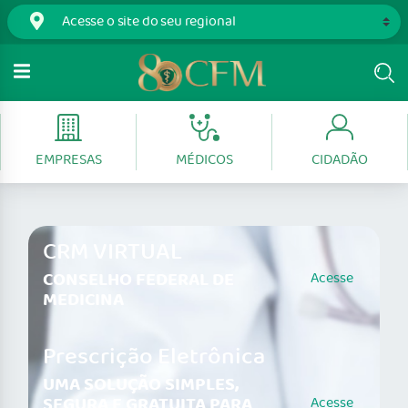
EMPRESAS
MÉDICOS
CIDADÃO
CRM VIRTUAL
CONSELHO FEDERAL DE
Acesse
MEDICINA
Prescrição Eletrônica
UMA SOLUÇÃO SIMPLES,
SEGURA E GRATUITA PARA
Acesse