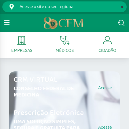
EMPRESAS
MÉDICOS
CIDADÃO
CRM VIRTUAL
CONSELHO FEDERAL DE
Acesse
MEDICINA
Prescrição Eletrônica
UMA SOLUÇÃO SIMPLES,
SEGURA E GRATUITA PARA
Acesse