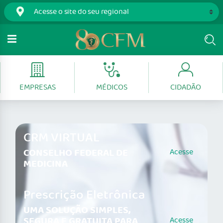
EMPRESAS
MÉDICOS
CIDADÃO
CRM VIRTUAL
CONSELHO FEDERAL DE
Acesse
MEDICINA
Prescrição Eletrônica
UMA SOLUÇÃO SIMPLES,
SEGURA E GRATUITA PARA
Acesse