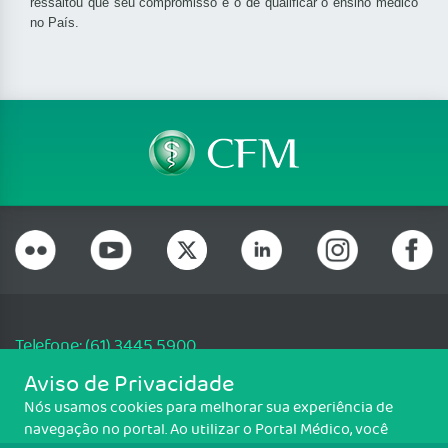
ressaltou que seu compromisso é o de qualificar o ensino médico
no País.
Telefone: (61) 3445 5900
Email: cfm@portalmedico.org.br
Aviso de Privacidade
SGAS 616, Conjunto D, Lote 115, L2 Sul, Brasília/DF - CEP: 70200-760 -
Nós usamos cookies para melhorar sua experiência de
CNPJ: 33.583.550/0001-30
navegação no portal. Ao utilizar o Portal Médico, você