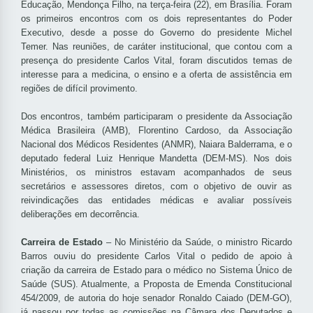
Educação, Mendonça Filho, na terça-feira (22), em Brasília. Foram
os primeiros encontros com os dois representantes do Poder
Executivo, desde a posse do Governo do presidente Michel
Temer. Nas reuniões, de caráter institucional, que contou com a
presença do presidente Carlos Vital, foram discutidos temas de
interesse para a medicina, o ensino e a oferta de assistência em
regiões de difícil provimento.
Dos encontros, também participaram o presidente da Associação
Médica Brasileira (AMB), Florentino Cardoso, da Associação
Nacional dos Médicos Residentes (ANMR), Naiara Balderrama, e o
deputado federal Luiz Henrique Mandetta (DEM-MS). Nos dois
Ministérios, os ministros estavam acompanhados de seus
secretários e assessores diretos, com o objetivo de ouvir as
reivindicações das entidades médicas e avaliar possíveis
deliberações em decorrência.
Carreira de Estado
– No Ministério da Saúde, o ministro Ricardo
Barros ouviu do presidente Carlos Vital o pedido de apoio à
criação da carreira de Estado para o médico no Sistema Único de
Saúde (SUS). Atualmente, a Proposta de Emenda Constitucional
454/2009, de autoria do hoje senador Ronaldo Caiado (DEM-GO),
já passou por todas as comissões na Câmara dos Deputados e