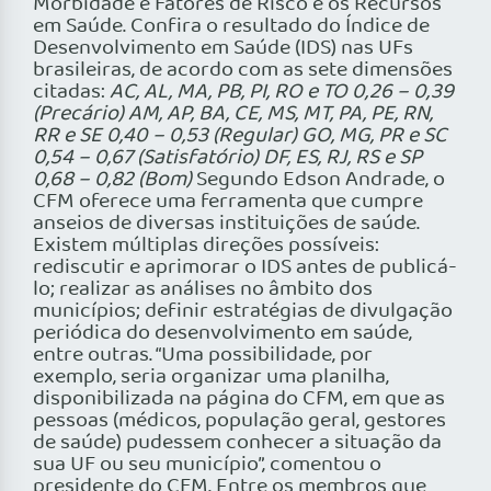
Morbidade e Fatores de Risco e os Recursos
em Saúde. Confira o resultado do Índice de
Desenvolvimento em Saúde (IDS) nas UFs
brasileiras, de acordo com as sete dimensões
citadas:
AC, AL, MA, PB, PI, RO e TO 0,26 – 0,39
(Precário) AM, AP, BA, CE, MS, MT, PA, PE, RN,
RR e SE 0,40 – 0,53 (Regular) GO, MG, PR e SC
0,54 – 0,67 (Satisfatório) DF, ES, RJ, RS e SP
0,68 – 0,82 (Bom)
Segundo Edson Andrade, o
CFM oferece uma ferramenta que cumpre
anseios de diversas instituições de saúde.
Existem múltiplas direções possíveis:
rediscutir e aprimorar o IDS antes de publicá-
lo; realizar as análises no âmbito dos
municípios; definir estratégias de divulgação
periódica do desenvolvimento em saúde,
entre outras. “Uma possibilidade, por
exemplo, seria organizar uma planilha,
disponibilizada na página do CFM, em que as
pessoas (médicos, população geral, gestores
de saúde) pudessem conhecer a situação da
sua UF ou seu município”, comentou o
presidente do CFM. Entre os membros que