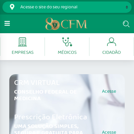
EMPRESAS
MÉDICOS
CIDADÃO
CRM VIRTUAL
CONSELHO FEDERAL DE
Acesse
MEDICINA
Prescrição Eletrônica
UMA SOLUÇÃO SIMPLES,
SEGURA E GRATUITA PARA
Acesse