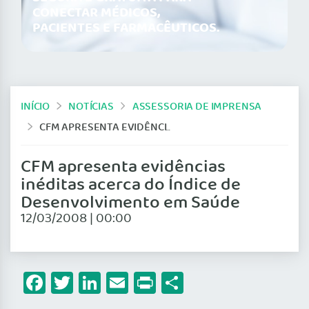
CONECTAR MÉDICOS,
PACIENTES E FARMACÊUTICOS.
INÍCIO
NOTÍCIAS
ASSESSORIA DE IMPRENSA
CFM APRESENTA EVIDÊNCIAS INÉDITAS ACERCA DO ÍNDICE DE DESENVOLVIMENTO EM SAÚDE
CFM apresenta evidências
inéditas acerca do Índice de
Desenvolvimento em Saúde
12/03/2008 | 00:00
Facebook
Twitter
LinkedIn
Email
Print
Share