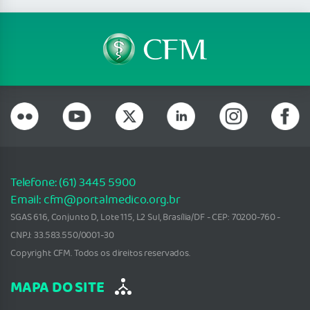
Telefone: (61) 3445 5900
Email: cfm@portalmedico.org.br
SGAS 616, Conjunto D, Lote 115, L2 Sul, Brasília/DF - CEP: 70200-760 -
CNPJ: 33.583.550/0001-30
Copyright CFM. Todos os direitos reservados.
MAPA DO SITE