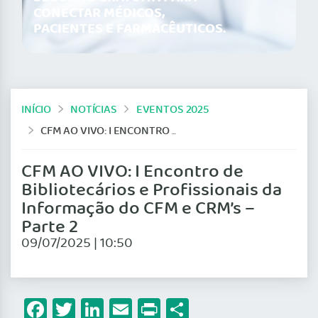
CONECTAR MÉDICOS,
PACIENTES E FARMACÊUTICOS.
INÍCIO
NOTÍCIAS
EVENTOS 2025
CFM AO VIVO: I ENCONTRO DE BIBLIOTECÁRIOS E PROFISSIONAIS DA INFORMAÇÃO DO CFM E CRM’S – PARTE 2
CFM AO VIVO: I Encontro de
Bibliotecários e Profissionais da
Informação do CFM e CRM’s –
Parte 2
09/07/2025 | 10:50
Facebook
Twitter
LinkedIn
Email
Print
Share