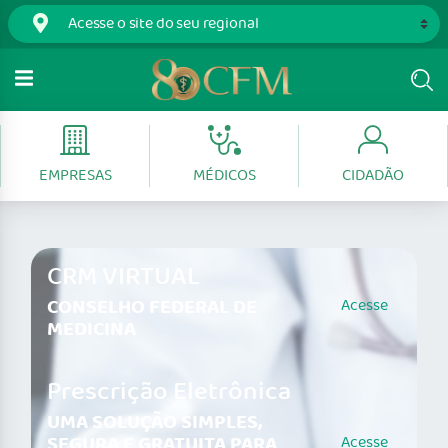
EMPRESAS
MÉDICOS
CIDADÃO
CRM VIRTUAL
CONSELHO FEDERAL DE
Acesse
MEDICINA
Prescrição Eletrônica
UMA SOLUÇÃO SIMPLES,
SEGURA E GRATUITA PARA
Acesse