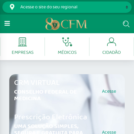
EMPRESAS
MÉDICOS
CIDADÃO
CRM VIRTUAL
CONSELHO FEDERAL DE
Acesse
MEDICINA
Prescrição Eletrônica
UMA SOLUÇÃO SIMPLES,
SEGURA E GRATUITA PARA
Acesse