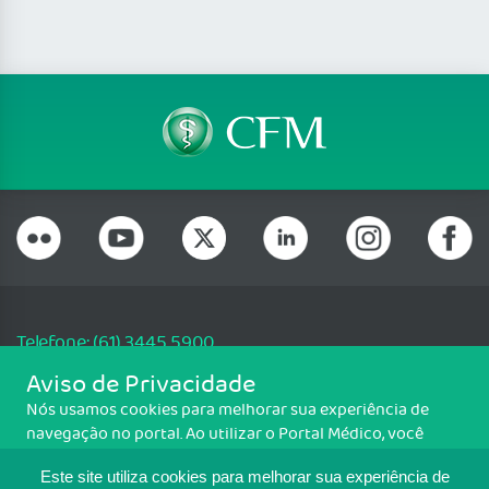
Telefone: (61) 3445 5900
Email: cfm@portalmedico.org.br
Aviso de Privacidade
SGAS 616, Conjunto D, Lote 115, L2 Sul, Brasília/DF - CEP: 70200-760 -
Nós usamos cookies para melhorar sua experiência de
CNPJ: 33.583.550/0001-30
navegação no portal. Ao utilizar o Portal Médico, você
Copyright CFM. Todos os direitos reservados.
concorda com a política de monitoramento de cookies.
Este site utiliza cookies para melhorar sua experiência de
Para ter mais informações sobre como isso é feito, acesse