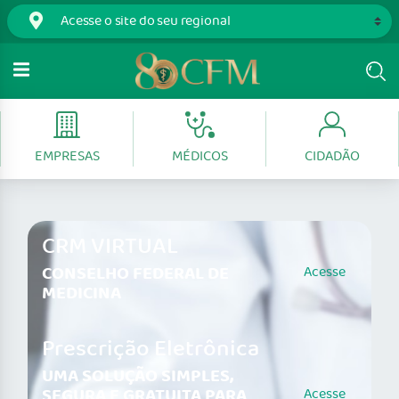
EMPRESAS
MÉDICOS
CIDADÃO
CRM VIRTUAL
CONSELHO FEDERAL DE
Acesse
MEDICINA
Prescrição Eletrônica
UMA SOLUÇÃO SIMPLES,
SEGURA E GRATUITA PARA
Acesse