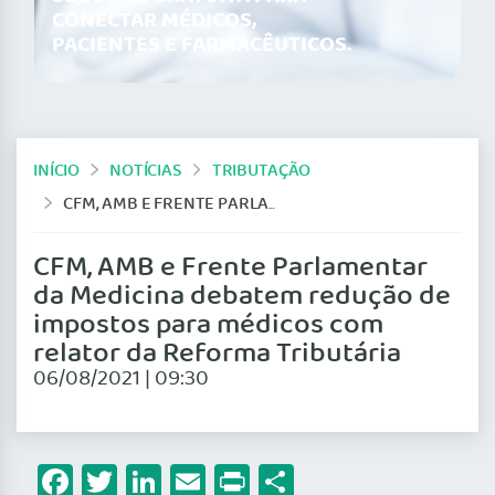
CONECTAR MÉDICOS,
PACIENTES E FARMACÊUTICOS.
INÍCIO
NOTÍCIAS
TRIBUTAÇÃO
CFM, AMB E FRENTE PARLAMENTAR DA MEDICINA DEBATEM REDUÇÃO DE IMPOSTOS PARA MÉDICOS COM RELATOR DA REFORMA TRIBUTÁRIA
CFM, AMB e Frente Parlamentar
da Medicina debatem redução de
impostos para médicos com
relator da Reforma Tributária
06/08/2021 | 09:30
Facebook
Twitter
LinkedIn
Email
Print
Share