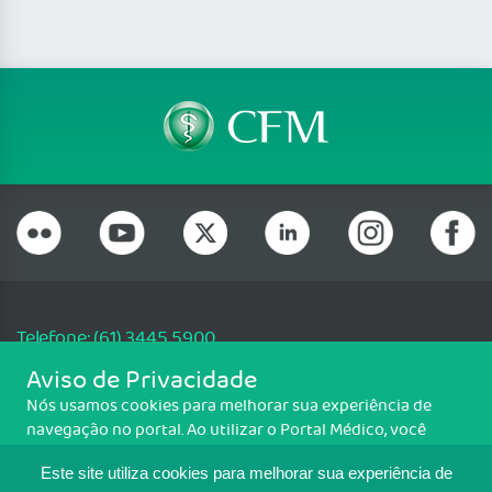
Telefone: (61) 3445 5900
Email: cfm@portalmedico.org.br
Aviso de Privacidade
SGAS 616, Conjunto D, Lote 115, L2 Sul, Brasília/DF - CEP: 70200-760 -
Nós usamos cookies para melhorar sua experiência de
CNPJ: 33.583.550/0001-30
navegação no portal. Ao utilizar o Portal Médico, você
Copyright CFM. Todos os direitos reservados.
concorda com a política de monitoramento de cookies.
Este site utiliza cookies para melhorar sua experiência de
Para ter mais informações sobre como isso é feito, acesse