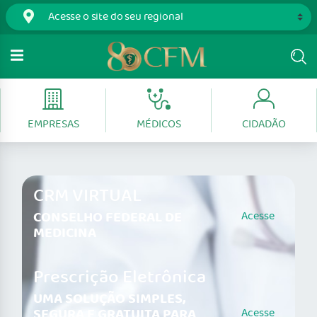
EMPRESAS
MÉDICOS
CIDADÃO
CRM VIRTUAL
CONSELHO FEDERAL DE
Acesse
MEDICINA
Prescrição Eletrônica
UMA SOLUÇÃO SIMPLES,
SEGURA E GRATUITA PARA
Acesse