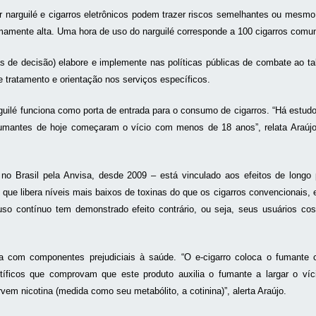
arguilé e cigarros eletrônicos podem trazer riscos semelhantes ou mesm
emamente alta. Uma hora de uso do narguilé corresponde a 100 cigarros com
de decisão) elabore e implemente nas políticas públicas de combate ao taba
 tratamento e orientação nos serviços específicos.
uilé funciona como porta de entrada para o consumo de cigarros. “Há estud
umantes de hoje começaram o vício com menos de 18 anos”, relata Araúj
.
do no Brasil pela Anvisa, desde 2009 – está vinculado aos efeitos de longo
e libera níveis mais baixos de toxinas do que os cigarros convencionais, el
so contínuo tem demonstrado efeito contrário, ou seja, seus usuários co
ua com componentes prejudiciais à saúde. “O e-cigarro coloca o fuman
íficos que comprovam que este produto auxilia o fumante a largar o ví
m nicotina (medida como seu metabólito, a cotinina)”, alerta Araújo.