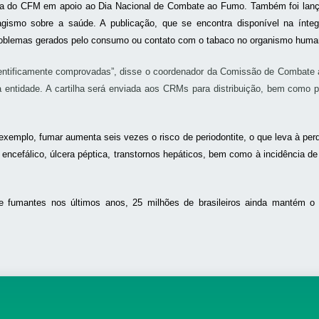
tiva do CFM em apoio ao Dia Nacional de Combate ao Fumo. Também foi lanç
agismo sobre a saúde. A publicação, que se encontra disponível na íntegr
roblemas gerados pelo consumo ou contato com o tabaco no organismo huma
ientificamente comprovadas”, disse o coordenador da Comissão de Combate
 entidade. A cartilha será enviada aos CRMs para distribuição, bem como p
exemplo, fumar aumenta seis vezes o risco de periodontite, o que leva à pe
 encefálico, úlcera péptica, transtornos hepáticos, bem como à incidência d
e fumantes nos últimos anos, 25 milhões de brasileiros ainda mantém o