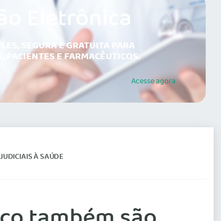
ão Eletrônica
LES, SEGURA E GRATUITA PARA
, PACIENTES E FARMACÊUTICOS.
Acesse
agora
UDICIAIS À SAÚDE
nico também são