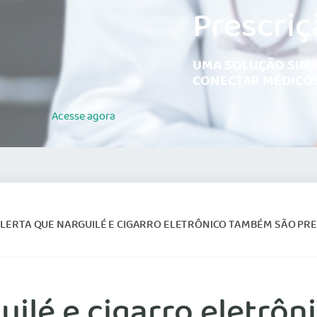
Prescriç
UMA SOLUÇÃO SIMP
CONECTAR MÉDICOS
Acesse
agora
LERTA QUE NARGUILÉ E CIGARRO ELETRÔNICO TAMBÉM SÃO PREJ
uilé e cigarro eletrô