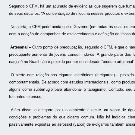
Segundo o CFM, há um acúmulo de evidências que sugerem que fumar n
de seus usuários. “A concentração de nicotina nesses produtos é extr
No alerta, o CFM pede ainda que o Governo (em todas as suas esferas 
com a adoção de campanhas de esclarecimento e definição de linhas de
Artesanal –
Outro ponto de preocupação, segundo o CFM, é que o narg
preocupante aumento de jovens consumindo-os. A grande parte dos f
narguilé no Brasil não é proibido por ser considerado “produto artesanal”
O alerta com relação aos cigarros eletrônicos (e-cigarros) – proibi
comportamentais. De acordo com estudos internacionais, como produto qu
alguns como subterfúgio para abandonar o tabagismo. Contudo, seu u
fumantes intensos.
Além disso, o e-cigarro polui o ambiente e emite um vapor de ág
condições e problemas do que cigarro comum. Não há indícios cient
passivamente expostas ao aerossol (vapor) de e-cigarros também absorve