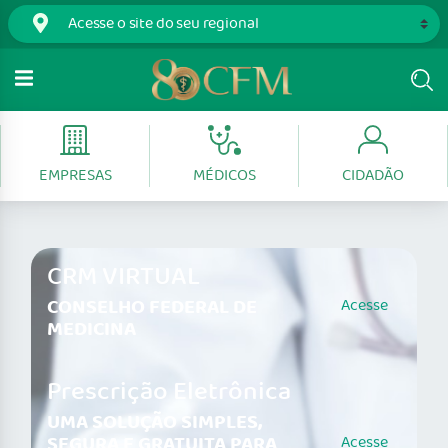
EMPRESAS
MÉDICOS
CIDADÃO
CRM VIRTUAL
CONSELHO FEDERAL DE
Acesse
MEDICINA
Prescrição Eletrônica
UMA SOLUÇÃO SIMPLES,
SEGURA E GRATUITA PARA
Acesse