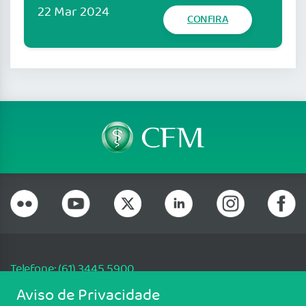
22 Mar 2024
CONFIRA
Telefone: (61) 3445 5900
Email: cfm@portalmedico.org.br
Aviso de Privacidade
SGAS 616, Conjunto D, Lote 115, L2 Sul, Brasília/DF - CEP: 70200-760 -