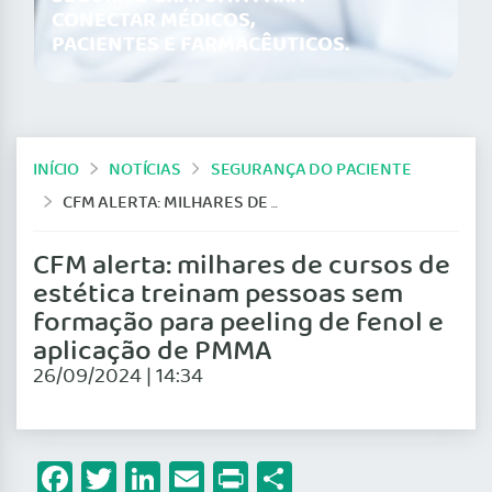
CONECTAR MÉDICOS,
PACIENTES E FARMACÊUTICOS.
INÍCIO
NOTÍCIAS
SEGURANÇA DO PACIENTE
CFM ALERTA: MILHARES DE CURSOS DE ESTÉTICA TREINAM PESSOAS SEM FORMAÇÃO PARA PEELING DE FENOL E APLICAÇÃO DE PMMA
CFM alerta: milhares de cursos de
estética treinam pessoas sem
formação para peeling de fenol e
aplicação de PMMA
26/09/2024 | 14:34
Facebook
Twitter
LinkedIn
Email
Print
Share