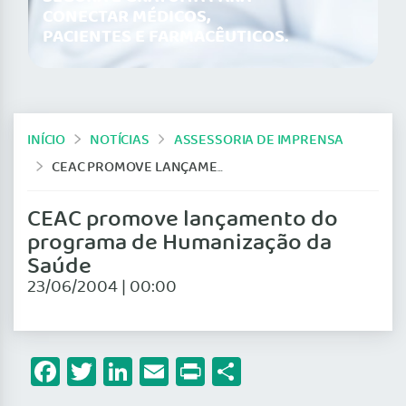
CONECTAR MÉDICOS,
PACIENTES E FARMACÊUTICOS.
INÍCIO
NOTÍCIAS
ASSESSORIA DE IMPRENSA
CEAC PROMOVE LANÇAMENTO DO PROGRAMA DE HUMANIZAÇÃO DA SAÚDE
CEAC promove lançamento do
programa de Humanização da
Saúde
23/06/2004 | 00:00
Facebook
Twitter
LinkedIn
Email
Print
Share