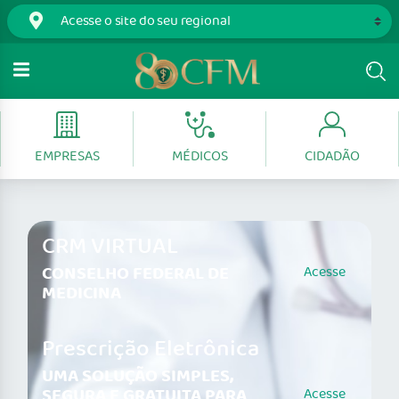
EMPRESAS
MÉDICOS
CIDADÃO
CRM VIRTUAL
CONSELHO FEDERAL DE
Acesse
MEDICINA
Prescrição Eletrônica
UMA SOLUÇÃO SIMPLES,
SEGURA E GRATUITA PARA
Acesse