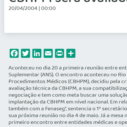
20/04/2004 | 00:00
Facebook
Twitter
LinkedIn
Email
Print
Share
Aconteceu no dia 20 a primeira reunião entre e
Suplementar (ANS). O encontro aconteceu no Rio d
Procedimentos Médicos (CBHPM), decidiu pela cria
avaliação técnica da CBHPM, a sua compatibiliz
negociação e tem como meta buscar uma solução 
implantação da CBHPM em nível nacional. Em rela
também com a Fenaseg”, sentencia o 1º secretári
sua próxima reunião no dia 4 de maio. Já a mesa n
primeiro encontro entre entidades médicas e op