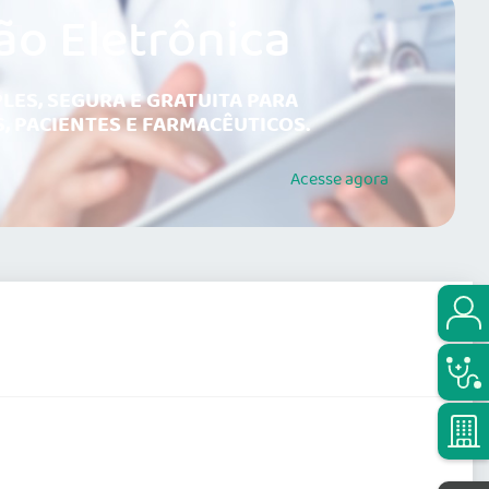
ão Eletrônica
LES, SEGURA E GRATUITA PARA
, PACIENTES E FARMACÊUTICOS.
Acesse
agora