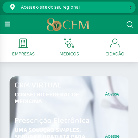
EMPRESAS
MÉDICOS
CIDADÃO
CRM VIRTUAL
CONSELHO FEDERAL DE
Acesse
MEDICINA
Prescrição Eletrônica
UMA SOLUÇÃO SIMPLES,
SEGURA E GRATUITA PARA
Acesse