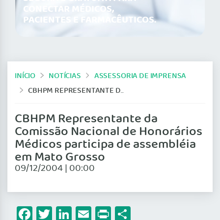
CONECTAR MÉDICOS,
PACIENTES E FARMACÊUTICOS.
INÍCIO
NOTÍCIAS
ASSESSORIA DE IMPRENSA
CBHPM REPRESENTANTE DA COMISSÃO NACIONAL DE HONORÁRIOS MÉDICOS PARTICIPA DE ASSEMBLÉIA EM MATO GROSSO
CBHPM Representante da
Comissão Nacional de Honorários
Médicos participa de assembléia
em Mato Grosso
09/12/2004 | 00:00
Facebook
Twitter
LinkedIn
Email
Print
Share