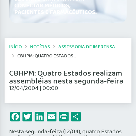
CONECTAR MÉDICOS,
PACIENTES E FARMACÊUTICOS.
INÍCIO
NOTÍCIAS
ASSESSORIA DE IMPRENSA
CBHPM: QUATRO ESTADOS REALIZAM ASSEMBLÉIAS NESTA SEGUNDA-FEIRA
CBHPM: Quatro Estados realizam
assembléias nesta segunda-feira
12/04/2004 | 00:00
Facebook
Twitter
LinkedIn
Email
Print
Share
Nesta segunda-feira (12/04), quatro Estados