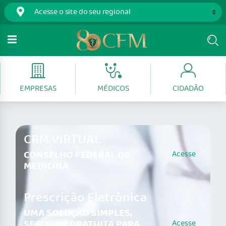
EMPRESAS
MÉDICOS
CIDADÃO
CRM VIRTUAL
CONSELHO FEDERAL DE
Acesse
MEDICINA
Prescrição Eletrônica
UMA SOLUÇÃO SIMPLES,
SEGURA E GRATUITA PARA
Acesse