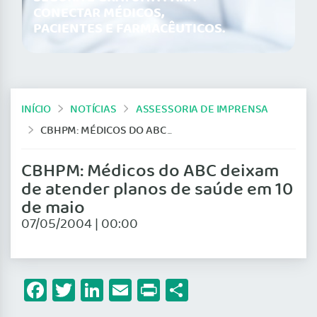
CONECTAR MÉDICOS,
PACIENTES E FARMACÊUTICOS.
INÍCIO
NOTÍCIAS
ASSESSORIA DE IMPRENSA
CBHPM: MÉDICOS DO ABC DEIXAM DE ATENDER PLANOS DE SAÚDE EM 10 DE MAIO
CBHPM: Médicos do ABC deixam
de atender planos de saúde em 10
de maio
07/05/2004 | 00:00
Facebook
Twitter
LinkedIn
Email
Print
Share