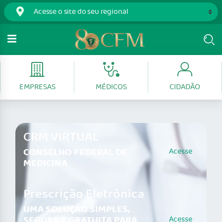
EMPRESAS
MÉDICOS
CIDADÃO
CRM VIRTUAL
CONSELHO FEDERAL DE
Acesse
MEDICINA
Prescrição Eletrônica
UMA SOLUÇÃO SIMPLES,
SEGURA E GRATUITA PARA
Acesse