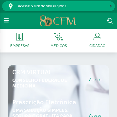
EMPRESAS
MÉDICOS
CIDADÃO
CRM VIRTUAL
CONSELHO FEDERAL DE
Acesse
MEDICINA
Prescrição Eletrônica
UMA SOLUÇÃO SIMPLES,
SEGURA E GRATUITA PARA
Acesse