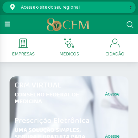
EMPRESAS
MÉDICOS
CIDADÃO
CRM VIRTUAL
CONSELHO FEDERAL DE
Acesse
MEDICINA
Prescrição Eletrônica
UMA SOLUÇÃO SIMPLES,
SEGURA E GRATUITA PARA
Acesse