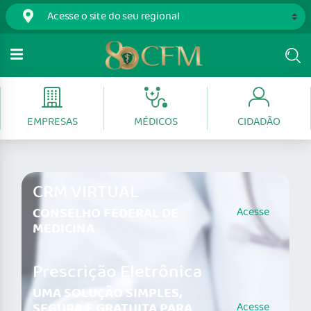
EMPRESAS
MÉDICOS
CIDADÃO
CRM VIRTUAL
CONSELHO FEDERAL DE
Acesse
MEDICINA
Prescrição Eletrônica
UMA SOLUÇÃO SIMPLES,
SEGURA E GRATUITA PARA
Acesse