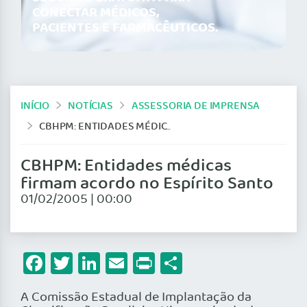
CONECTAR MÉDICOS,
PACIENTES E FARMACÊUTICOS.
INÍCIO
NOTÍCIAS
ASSESSORIA DE IMPRENSA
CBHPM: ENTIDADES MÉDICAS FIRMAM ACORDO NO ESPÍRITO SANTO
CBHPM: Entidades médicas
firmam acordo no Espírito Santo
01/02/2005 | 00:00
Facebook
Twitter
LinkedIn
Email
Print
Share
A Comissão Estadual de Implantação da