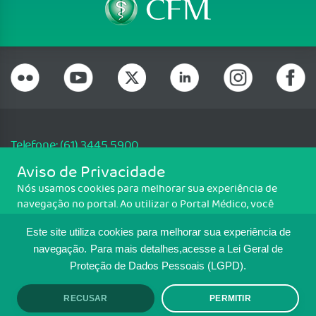
Telefone: (61) 3445 5900
Email: cfm@portalmedico.org.br
Aviso de Privacidade
SGAS 616, Conjunto D, Lote 115, L2 Sul, Brasília/DF - CEP: 70200-760 -
Nós usamos cookies para melhorar sua experiência de
CNPJ: 33.583.550/0001-30
navegação no portal. Ao utilizar o Portal Médico, você
Copyright CFM. Todos os direitos reservados.
concorda com a política de monitoramento de cookies.
Este site utiliza cookies para melhorar sua experiência de
Para ter mais informações sobre como isso é feito, acesse
MAPA DO SITE
Política de cookies
. Se você concorda, clique em ACEITO.
navegação.
Para mais detalhes,acesse a Lei Geral de
Proteção de Dados Pessoais (LGPD).
TRANSPARÊNCIA E PRESTAÇÃO DE
CONTAS
RECUSAR
PERMITIR
ACEITO