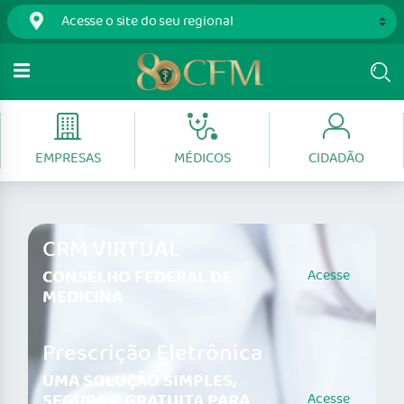
EMPRESAS
MÉDICOS
CIDADÃO
CRM VIRTUAL
CONSELHO FEDERAL DE
Acesse
MEDICINA
Prescrição Eletrônica
UMA SOLUÇÃO SIMPLES,
SEGURA E GRATUITA PARA
Acesse