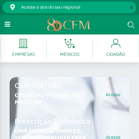
EMPRESAS
MÉDICOS
CIDADÃO
CRM VIRTUAL
CONSELHO FEDERAL DE
Acesse
MEDICINA
Prescrição Eletrônica
UMA SOLUÇÃO SIMPLES,
SEGURA E GRATUITA PARA
Acesse