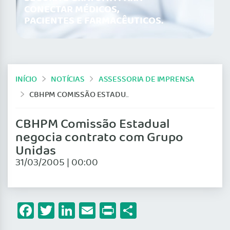
CONECTAR MÉDICOS,
PACIENTES E FARMACÊUTICOS.
INÍCIO
NOTÍCIAS
ASSESSORIA DE IMPRENSA
CBHPM COMISSÃO ESTADUAL NEGOCIA CONTRATO COM GRUPO UNIDAS
CBHPM Comissão Estadual
negocia contrato com Grupo
Unidas
31/03/2005 | 00:00
Facebook
Twitter
LinkedIn
Email
Print
Share