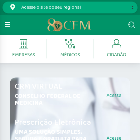
EMPRESAS
MÉDICOS
CIDADÃO
CRM VIRTUAL
CONSELHO FEDERAL DE
Acesse
MEDICINA
Prescrição Eletrônica
UMA SOLUÇÃO SIMPLES,
SEGURA E GRATUITA PARA
Acesse