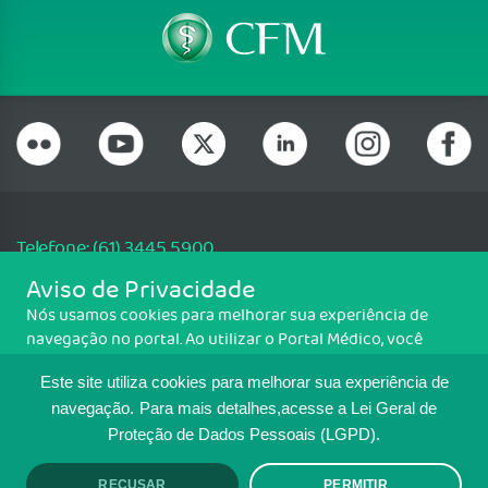
Telefone: (61) 3445 5900
Email: cfm@portalmedico.org.br
Aviso de Privacidade
SGAS 616, Conjunto D, Lote 115, L2 Sul, Brasília/DF - CEP: 70200-760 -
Nós usamos cookies para melhorar sua experiência de
CNPJ: 33.583.550/0001-30
navegação no portal. Ao utilizar o Portal Médico, você
Copyright CFM. Todos os direitos reservados.
concorda com a política de monitoramento de cookies.
Este site utiliza cookies para melhorar sua experiência de
Para ter mais informações sobre como isso é feito, acesse
MAPA DO SITE
Política de cookies
. Se você concorda, clique em ACEITO.
navegação.
Para mais detalhes,acesse a Lei Geral de
Proteção de Dados Pessoais (LGPD).
TRANSPARÊNCIA E PRESTAÇÃO DE
RECUSAR
PERMITIR