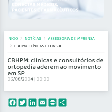
CONECTAR MÉDICOS,
PACIENTES E FARMACÊUTICOS.
INÍCIO
NOTÍCIAS
ASSESSORIA DE IMPRENSA
CBHPM: CLÍNICAS E CONSULTÓRIOS DE ORTOPEDIA ADEREM AO MOVIMENTO EM SP
CBHPM: clínicas e consultórios de
ortopedia aderem ao movimento
em SP
06/08/2004 | 00:00
Facebook
Twitter
LinkedIn
Email
Print
Share