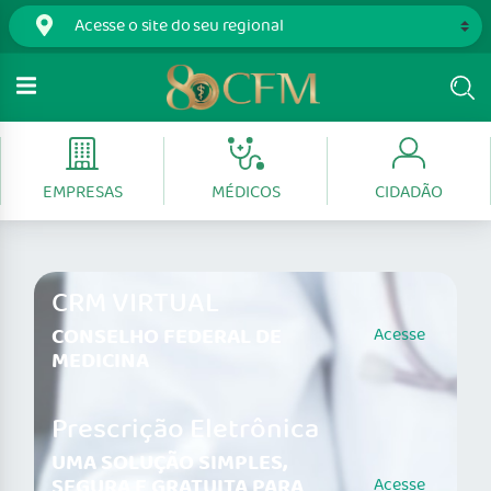
EMPRESAS
MÉDICOS
CIDADÃO
CRM VIRTUAL
CONSELHO FEDERAL DE
Acesse
MEDICINA
Prescrição Eletrônica
UMA SOLUÇÃO SIMPLES,
SEGURA E GRATUITA PARA
Acesse