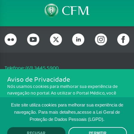
Telefone: (61) 3445 5900
Email: cfm@portalmedico.org.br
Aviso de Privacidade
SGAS 616, Conjunto D, Lote 115, L2 Sul, Brasília/DF - CEP: 70200-760 -
Nós usamos cookies para melhorar sua experiência de
CNPJ: 33.583.550/0001-30
navegação no portal. Ao utilizar o Portal Médico, você
Copyright CFM. Todos os direitos reservados.
concorda com a política de monitoramento de cookies.
Este site utiliza cookies para melhorar sua experiência de
Para ter mais informações sobre como isso é feito, acesse
MAPA DO SITE
Política de cookies
. Se você concorda, clique em ACEITO.
navegação.
Para mais detalhes,acesse a Lei Geral de
Proteção de Dados Pessoais (LGPD).
TRANSPARÊNCIA E PRESTAÇÃO DE
RECUSAR
PERMITIR