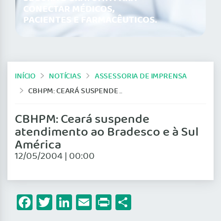
CONECTAR MÉDICOS,
PACIENTES E FARMACÊUTICOS.
INÍCIO
NOTÍCIAS
ASSESSORIA DE IMPRENSA
CBHPM: CEARÁ SUSPENDE ATENDIMENTO AO BRADESCO E À SUL AMÉRICA
CBHPM: Ceará suspende
atendimento ao Bradesco e à Sul
América
12/05/2004 | 00:00
Facebook
Twitter
LinkedIn
Email
Print
Share