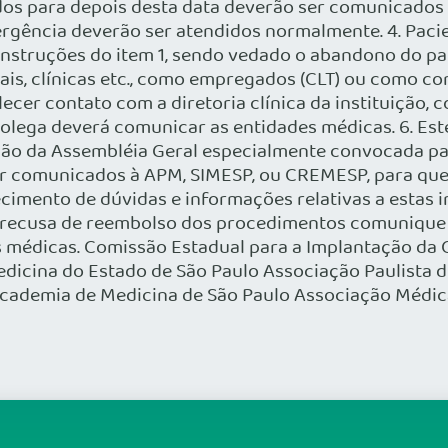
s para depois desta data deverão ser comunicados d
mergência deverão ser atendidos normalmente. 4. Pac
instruções do item 1, sendo vedado o abandono do pa
ais, clínicas etc., como empregados (CLT) ou como co
lecer contato com a diretoria clínica da instituição
 colega deverá comunicar as entidades médicas. 6. Es
ação da Assembléia Geral especialmente convocada par
r comunicados à APM, SIMESP, ou CREMESP, para que 
cimento de dúvidas e informações relativas a estas 
 recusa de reembolso dos procedimentos comunique p
médicas. Comissão Estadual para a Implantação da Cl
icina do Estado de São Paulo Associação Paulista d
cademia de Medicina de São Paulo Associação Médica