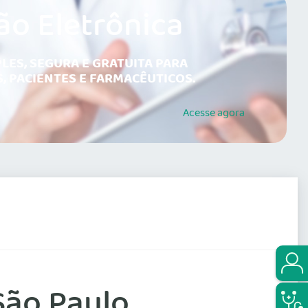
ão Eletrônica
LES, SEGURA E GRATUITA PARA
, PACIENTES E FARMACÊUTICOS.
Acesse
agora
São Paulo