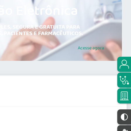
ão Eletrônica
LES, SEGURA E GRATUITA PARA
, PACIENTES E FARMACÊUTICOS.
Acesse
agora