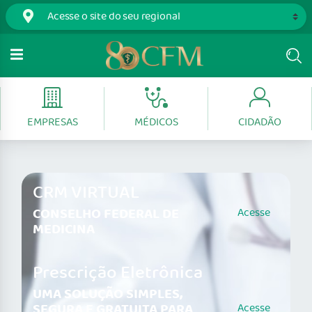
EMPRESAS
MÉDICOS
CIDADÃO
CRM VIRTUAL
CONSELHO FEDERAL DE
Acesse
MEDICINA
Prescrição Eletrônica
UMA SOLUÇÃO SIMPLES,
SEGURA E GRATUITA PARA
Acesse