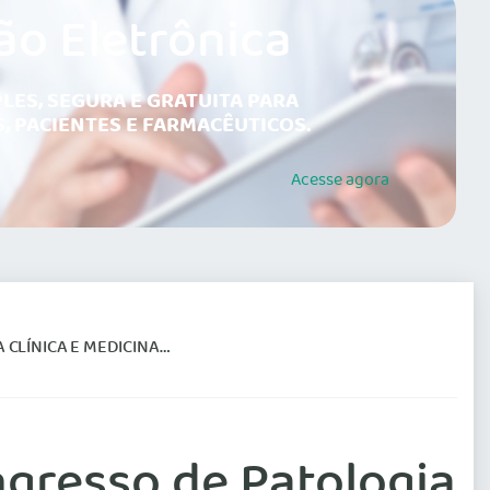
ão Eletrônica
LES, SEGURA E GRATUITA PARA
, PACIENTES E FARMACÊUTICOS.
Acesse
agora
 MEDICINA LABORATORIAL
ngresso de Patologia