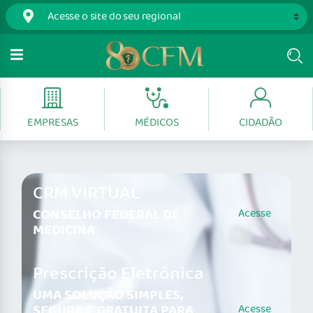
EMPRESAS
MÉDICOS
CIDADÃO
CRM VIRTUAL
CONSELHO FEDERAL DE
Acesse
MEDICINA
Prescrição Eletrônica
UMA SOLUÇÃO SIMPLES,
SEGURA E GRATUITA PARA
Acesse