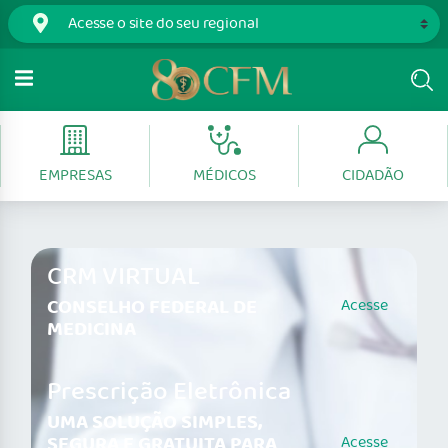
EMPRESAS
MÉDICOS
CIDADÃO
CRM VIRTUAL
CONSELHO FEDERAL DE
Acesse
MEDICINA
Prescrição Eletrônica
UMA SOLUÇÃO SIMPLES,
SEGURA E GRATUITA PARA
Acesse