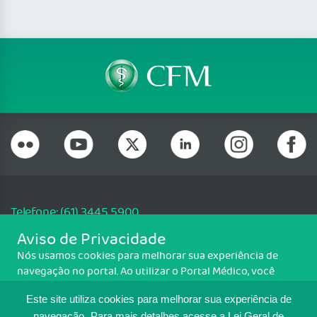
Telefone: (61) 3445 5900
Email: cfm@portalmedico.org.br
Aviso de Privacidade
SGAS 616, Conjunto D, Lote 115, L2 Sul, Brasília/DF - CEP: 70200-760 -
Nós usamos cookies para melhorar sua experiência de
CNPJ: 33.583.550/0001-30
navegação no portal. Ao utilizar o Portal Médico, você
Copyright CFM. Todos os direitos reservados.
concorda com a política de monitoramento de cookies.
Este site utiliza cookies para melhorar sua experiência de
Para ter mais informações sobre como isso é feito, acesse
navegação.
Para mais detalhes,acesse a Lei Geral de