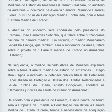
No dia 17 de agosto, de 9h às 12h, o Conselho Regional de
Medicina do Estado do Amazonas (Cremam) realizará, no auditório
da autarquia – localizada na Avenida Senador Raimundo Parente-
Flores, o III Fórum de Educação Médica Continuada, com o tema
“Carreira Médica de Estado”.
A abertura do encontro será conduzida pelo presidente do
Cremam, José Bernardes Sobrinho, que falará sobre o “Panorama
nacional da carreira médica”. Em seguida, o médico Menabarreto
Segadilha França, que também será o moderador da mesa, falará
sobre o projeto da “ Carreira médica de Estado no Amazonas
(Histórico)”.
Na sequência, o médico Reinado Alves de Menezes explanará
sobre o tema “Carreira médica de estado no Amazonas (Estágio
atual). Após o intervalo, o defensor público titular da Defensoria
Especializada na Proteção e Defesa dos Direitos Relacionados à
Saúde Pública do Estado, Arlindo Gonçalves, abordará as
“Demandas jurídicas da saúde no interior do Amazonas”.
De acordo com o presidente do Cremam, a linha central do fórum
será a Proposta de Emenda à Constituição que define a Carreira
Médica de Estado. “Porém, temos a necessidade de adequação