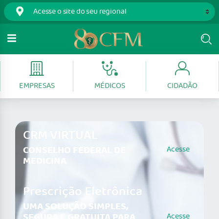
EMPRESAS
MÉDICOS
CIDADÃO
CRM VIRTUAL
CONSELHO FEDERAL DE
Acesse
MEDICINA
Prescrição Eletrônica
UMA SOLUÇÃO SIMPLES,
SEGURA E GRATUITA PARA
Acesse