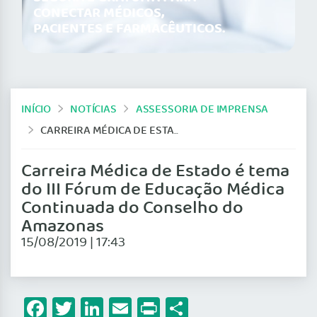
CONECTAR MÉDICOS,
PACIENTES E FARMACÊUTICOS.
INÍCIO
NOTÍCIAS
ASSESSORIA DE IMPRENSA
CARREIRA MÉDICA DE ESTADO É TEMA DO III FÓRUM DE EDUCAÇÃO MÉDICA CONTINUADA DO CONSELHO DO AMAZONAS
Carreira Médica de Estado é tema
do III Fórum de Educação Médica
Continuada do Conselho do
Amazonas
15/08/2019 | 17:43
Facebook
Twitter
LinkedIn
Email
Print
Share