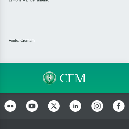
11:40hs
– Encerramento
Fonte: Cremam