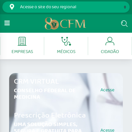
EMPRESAS
MÉDICOS
CIDADÃO
CRM VIRTUAL
CONSELHO FEDERAL DE
Acesse
MEDICINA
Prescrição Eletrônica
UMA SOLUÇÃO SIMPLES,
SEGURA E GRATUITA PARA
Acesse