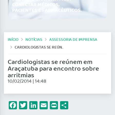
CONECTAR MÉDICOS,
PACIENTES E FARMACÊUTICOS.
INÍCIO
NOTÍCIAS
ASSESSORIA DE IMPRENSA
CARDIOLOGISTAS SE REÚNEM EM ARAÇATUBA PARA ENCONTRO SOBRE ARRITMIAS
Cardiologistas se reúnem em
Araçatuba para encontro sobre
arritmias
10/02/2014 | 14:48
Facebook
Twitter
LinkedIn
Email
Print
Share